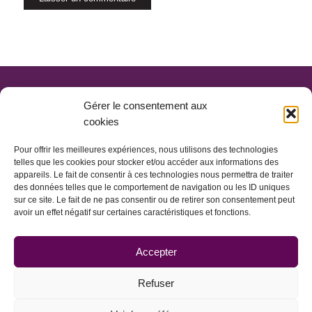
Gérer le consentement aux
cookies
Pour offrir les meilleures expériences, nous utilisons des technologies
telles que les cookies pour stocker et/ou accéder aux informations des
appareils. Le fait de consentir à ces technologies nous permettra de traiter
des données telles que le comportement de navigation ou les ID uniques
sur ce site. Le fait de ne pas consentir ou de retirer son consentement peut
avoir un effet négatif sur certaines caractéristiques et fonctions.
ACCUEIL
CONTACT
MENTIONS LÉGALES
Accepter
PLAN DU SITE
© INTERSELECTION 2017
Refuser
25 rue Montbazon 33000 BORDEAUX | 05 56 42 72 72 |